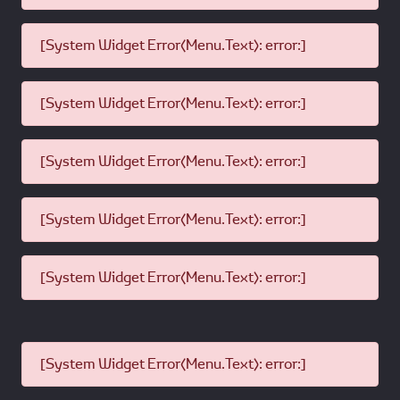
[System Widget Error(Menu.Text): error:]
[System Widget Error(Menu.Text): error:]
[System Widget Error(Menu.Text): error:]
[System Widget Error(Menu.Text): error:]
[System Widget Error(Menu.Text): error:]
[System Widget Error(Menu.Text): error:]