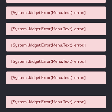
[System Widget Error(Menu.Text): error:]
[System Widget Error(Menu.Text): error:]
[System Widget Error(Menu.Text): error:]
[System Widget Error(Menu.Text): error:]
[System Widget Error(Menu.Text): error:]
[System Widget Error(Menu.Text): error:]